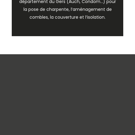
département du Gers (Auch, Condom…) pour
la pose de charpente, l’aménagement de
combles, la couverture et l’isolation.
Charpente et couverture dans le Gers : notre s
à votre service
Implantée à Saint-Puy, à 20 kilomètres de Co
Manoer Charpentes
intervient sur l’ensembl
département du Gers
, de la région Midi-Pyr
Lot-et-Garonne. Forte de plus de cinquante a
d’expérience transmise de père en fils, notre e