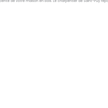
ente de votre maison en bois. Le charpentier de Saint-Puy répo