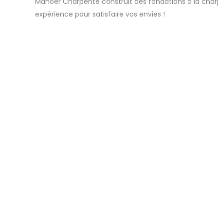
Manoer Charpente construit des fondations à la charp
expérience pour satisfaire vos envies !