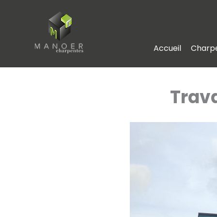
Aller
au
contenu
Accueil
Charp
Trav