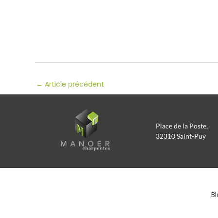
←
Article précédent
Place de la Poste,
32310 Saint-Puy
Bl
Entrée pr