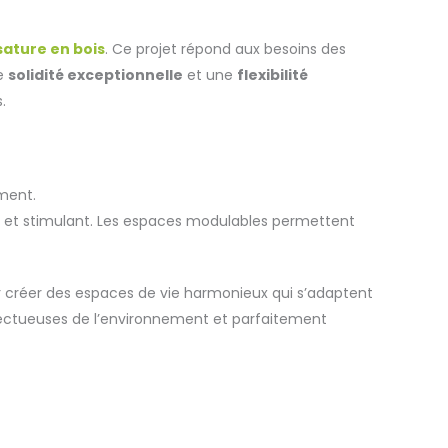
sature en bois
. Ce projet répond aux besoins des
ne
solidité exceptionnelle
et une
flexibilité
.
ement.
ant et stimulant. Les espaces modulables permettent
ur créer des espaces de vie harmonieux qui s’adaptent
pectueuses de l’environnement et parfaitement