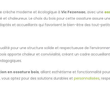
une crèche moderne et écologique à
Vic Fezensac
, avec une
os
é et chaleureux. Le choix du bois pour cette ossature assure u
ptés et accueillants qui favorisent le bien-être des tout-petits
 qualité pour une structure solide et respectueuse de l’environn
e bois apporte chaleur et convivialité, créant un cadre accueill
pédagogiques.
ion en ossature bois
, alliant esthétisme et fonctionnalité po
, vous optez pour des solutions durables et
personnalisées
, res