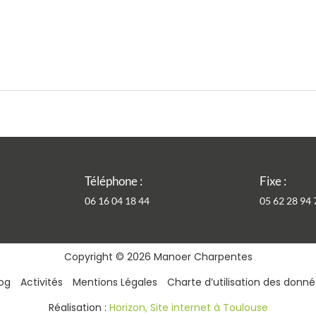
Téléphone :
Fixe :
06 16 04 18 44
05 62 28 94 
Copyright © 2026 Manoer Charpentes
og
Activités
Mentions Légales
Charte d’utilisation des donn
incipale d’une crèche en ossature bois à Vic-Fezensac avec porc
Réalisation :
Horizon, Site internet à Toulouse