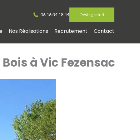
06 16 04 18 44
Devis gratuit
e
Nos Réalisations
Recrutement
Contact
 Bois à Vic Fezensac