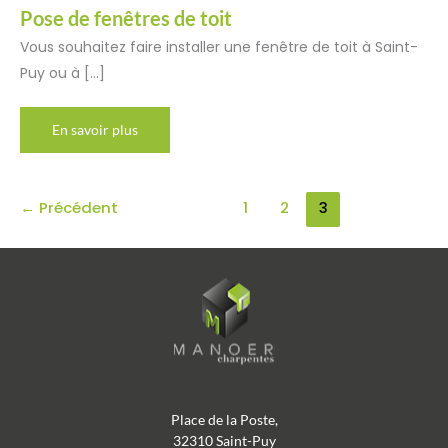
Pose de fenêtres de toit
Vous souhaitez faire installer une fenêtre de toit à Saint-
Puy ou à […]
Pose
En savoir plus
de
fenêtres
de
toit
←
Précédent
1
2
3
Place de la Poste,
32310 Saint-Puy