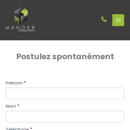
Aller
au
contenu
Postulez spontanément
Formulaire
Prénom
*
recrutement
Nom
*
Téléphone
*