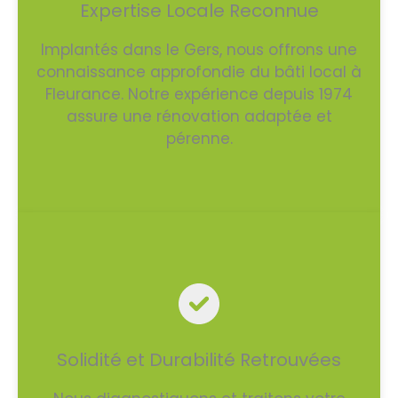
Expertise Locale Reconnue
Implantés dans le Gers, nous offrons une
connaissance approfondie du bâti local à
Fleurance. Notre expérience depuis 1974
assure une rénovation adaptée et
pérenne.
Solidité et Durabilité Retrouvées