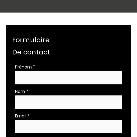
Formulaire
De contact
Formulaire
Prénom
*
simple
avec
téléphone
Nom
*
Email
*