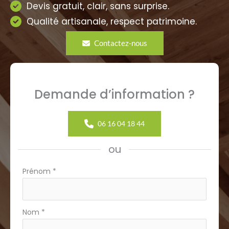
Devis gratuit, clair, sans surprise.
Qualité artisanale, respect patrimoine.
Contactez-nous
Demande d’information ?
06 16 04 18 44
ou
Formulaire
Prénom
*
simple
avec
téléphone
Nom
*